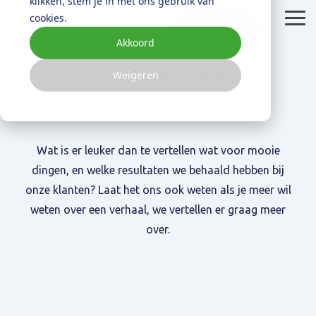
klikken, stem je in met ons gebruik van
Skip
cookies.
to
Tog
the
Me
Akkoord
main
content.
Succesverhalen
Weigeren
Wat is jouw doel?
Inspiratie
Over ons
Blog
Meer grip
Succesfactor
Krijg inzicht in praktische toepassingen met online
Beheer je processen efficiënter
Waar staan we voor
Wat is er leuker dan te vertellen wat voor mooie
marketing en HubSpot
dingen, en welke resultaten we behaald hebben bij
HubSpot Partner
Meer klanten
onze klanten? Laat het ons ook weten als je meer wil
Met Succesfactor als HubSpot Partner betere
Vergroot je bereik en conversies
ondersteuning
weten over een verhaal, we vertellen er graag meer
Meer omzet
over.
Verhoog je verkoop en winst